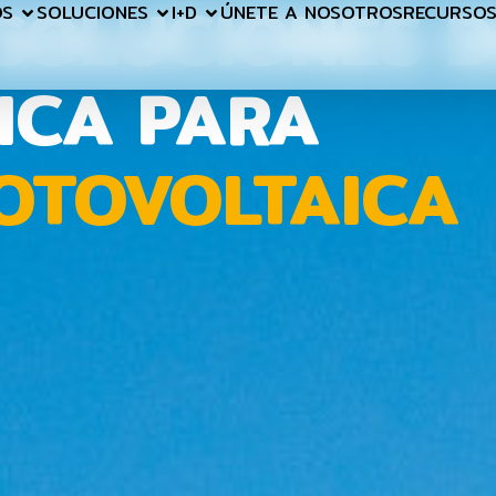
 SOLUCIONES D
OS
SOLUCIONES
I+D
ÚNETE A NOSOTROS
RECURSO
FICA PARA
FOTOVOLTAICA