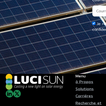
Je r
confiden
Menu
à Propos
Solutions
Carriéres
Recherche et