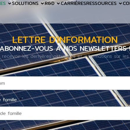
CES
SOLUTIONS
R&D
CARRIÉRES
RESSOURCES
CO
LETTRE D'INFORMATION
ABONNEZ-VOUS À NOS NEWSLETTERS 
 recevoir les dernières actualités et informations sur les
m
 famille
l