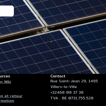
urces
Contact
Rue Saint-Jean 29, 1495
n Wiki
Villers-la-Ville
+32468 08 37 38
en et retour
TVA : BE 0731.755.528
ormation