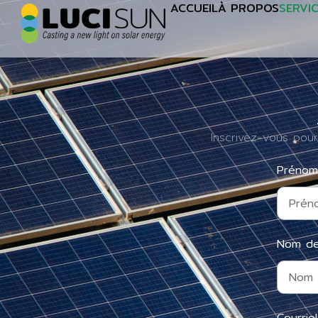
ACCUEIL
À PROPOS
SERVI
Inscrivez-vous pour
Préno
Nom de
Courrie