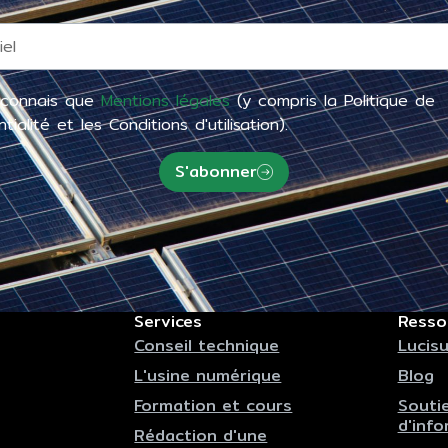
econnais que
Mentions légales
(y compris la Politique de
tialité et les Conditions d'utilisation).
S'abonner
Services
Resso
Conseil technique
Lucisu
L'usine numérique
Blog
Formation et cours
Souti
d'inf
Rédaction d'une