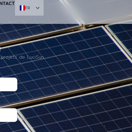
NTACT
FR
EN
ES
!
 projets de LuciSun.