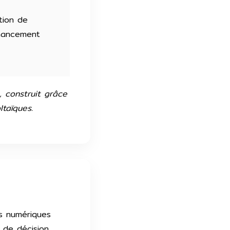
tion de
inancement
, construit grâce
taïques.
es numériques
e de décision