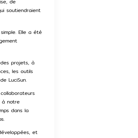
ise, de
ui soutiendraient
simple. Elle a été
rgement
des projets, à
es, les outils
 de LuciSun.
 collaborateurs
 à notre
emps dans la
s.
 développées, et