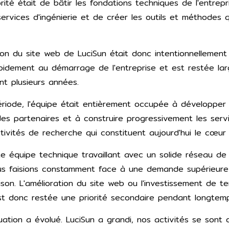
orité était de bâtir les fondations techniques de l'entrepr
rvices d'ingénierie et de créer les outils et méthodes q
on du site web de LuciSun était donc intentionnellement 
pidement au démarrage de l'entreprise et est restée la
t plusieurs années.
riode, l'équipe était entièrement occupée à développer 
es partenaires et à construire progressivement les servic
activités de recherche qui constituent aujourd'hui le cœur
te équipe technique travaillant avec un solide réseau de
ous faisions constamment face à une demande supérieure
ison. L'amélioration du site web ou l'investissement de t
t donc restée une priorité secondaire pendant longtemp
ituation a évolué. LuciSun a grandi, nos activités se sont