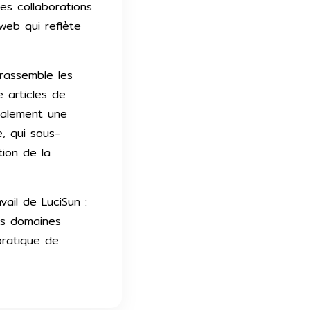
s collaborations.
web qui reflète
rassemble les
e articles de
également une
e, qui sous-
tion de la
vail de LuciSun :
is domaines
pratique de