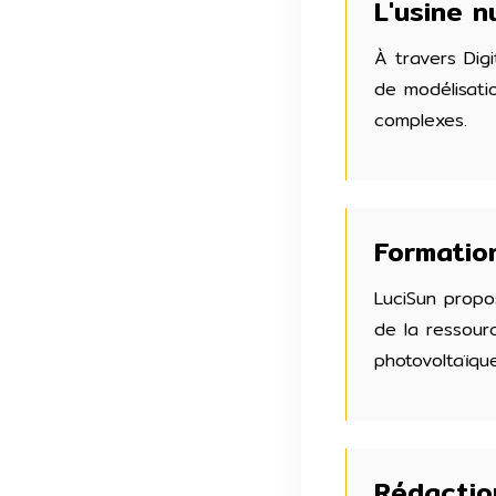
L'usine 
À travers Dig
de modélisati
complexes.
Formatio
LuciSun propo
de la ressour
photovoltaïque
Rédactio