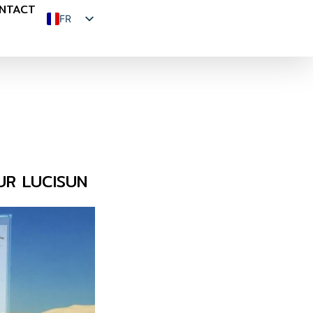
NTACT
FR
EN
ES
UR LUCISUN