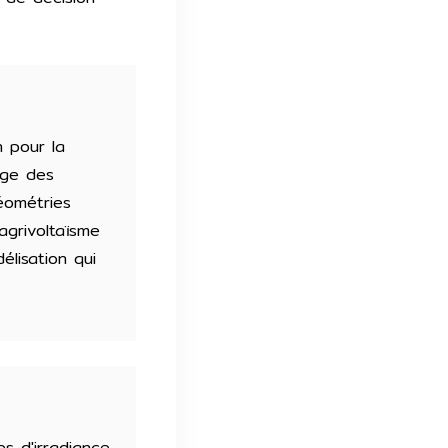
n pour la
rge des
éométries
'agrivoltaïsme
élisation qui
s d'irradiance